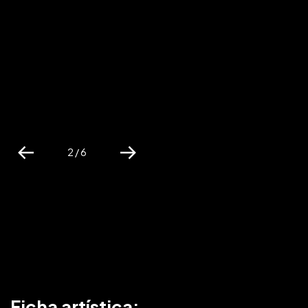
2 / 6
Previous
Next
Ficha artística: