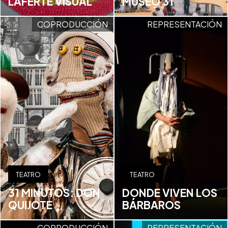
LAFERTE VISUAL
MUSEO 31
COPRODUCCIÓN
REPRESENTACIÓN
TEATRO
TEATRO
31 MINUTOS: DON
DONDE VIVEN LOS
QUIJOTE
BÁRBAROS
COPRODUCCIÓN
REPRESENTACIÓN