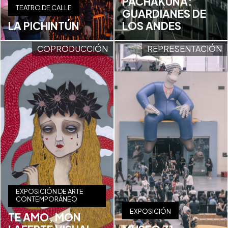
PACHAKUNA:
TEATRO DE CALLE
GUARDIANES DE
LA PICHINTÚN
LOS ANDES
COPRODUCCIÓN
REPRESENTACIÓN
EXPOSICIÓN DE ARTE
CONTEMPORÁNEO
EXPOSICIÓN
TE AMO, MON