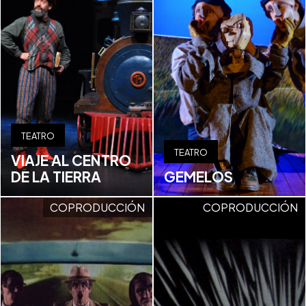
TEATRO
TEATRO
VIAJE AL CENTRO
DE LA TIERRA
GEMELOS
COPRODUCCIÓN
COPRODUCCIÓN