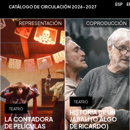
ESP
E
CATÁLOGO DE CIRCULACIÓN 2026-2027
REPRESENTACIÓN
COPRODUCCIÓN
TEATRO
TEATRO
HISTORIA DE UN
LA CONTADORA
JABALÍ (O ALGO
DE PELÍCULAS
DE RICARDO)