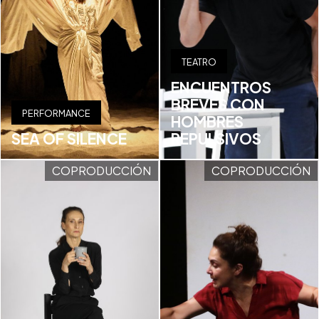
TEATRO
ENCUENTROS
BREVES CON
PERFORMANCE
HOMBRES
SEA OF SILENCE
REPULSIVOS
COPRODUCCIÓN
COPRODUCCIÓN