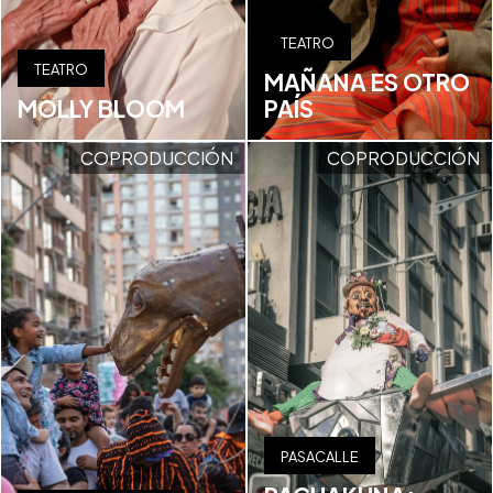
TEATRO
TEATRO
MAÑANA ES OTRO
MOLLY BLOOM
PAÍS
COPRODUCCIÓN
COPRODUCCIÓN
PASACALLE