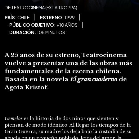
DE TEATROCINEMA (EX LA TROPPA)
PAÍS:
CHILE
ESTRENO:
1999
PÚBLICO OBJETIVO:
+10 AÑOS
DURACIÓN:
105 MINUTOS
A 25 años de su estreno, Teatrocinema
vuelve a presentar una de las obras más
fundamentales de la escena chilena.
Basada en la novela
El gran cuaderno
de
Agota Kristof.
Gemelos
es la historia de dos niños que sienten y
piensan de modo idéntico. Al llegar los tiempos de la
Gran Guerra, su madre los deja bajo la custodia de su
abuela en un pequeño poblado, lejos del amor, la