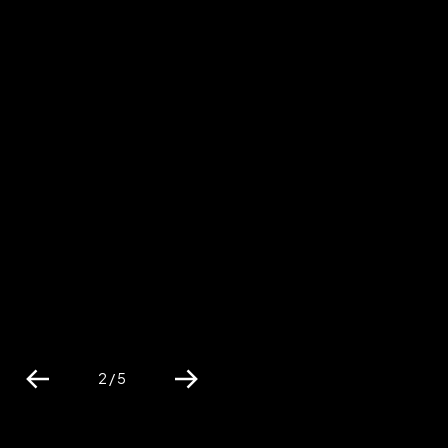
2 / 5
Previous
Next