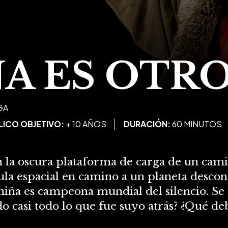
 ES OTRO
GA
LICO OBJETIVO:
+ 10 AÑOS
DURACIÓN:
60 MINUTOS
n la oscura plataforma de carga de un ca
psula espacial en camino a un planeta desc
 niña es campeona mundial del silencio. Se
do casi todo lo que fue suyo atrás? ¿Qué deb