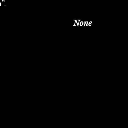
”.
None