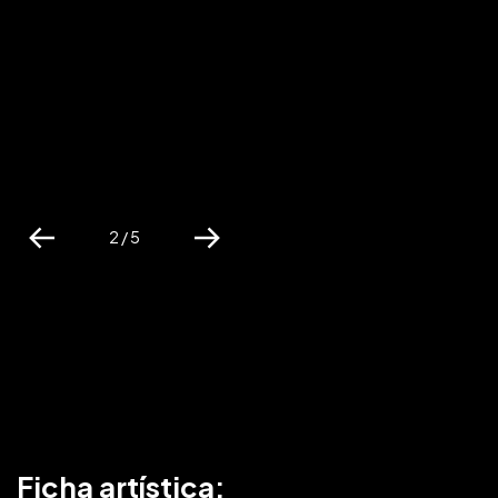
2 / 5
Previous
Next
Ficha artística: