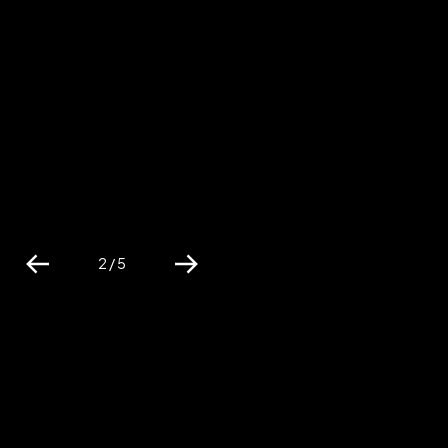
2 / 5
Previous
Next