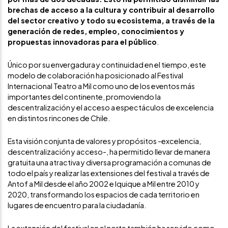
brechas de acceso a la cultura y contribuir al desarrollo
del sector creativo y todo su ecosistema, a través de la
generación de redes, empleo, conocimientos y
propuestas innovadoras para el público
.
Único por su envergadura y continuidad en el tiempo, este
modelo de colaboración ha posicionado al Festival
Internacional Teatro a Mil como uno de los eventos más
importantes del continente, promoviendo la
descentralización y el acceso a espectáculos de excelencia
en distintos rincones de Chile.
Esta visión conjunta de valores y propósitos -excelencia,
descentralización y acceso-, ha permitido llevar de manera
gratuita una atractiva y diversa programación a comunas de
todo el país y realizar las extensiones del festival a través de
Antof a Mil desde el año 2002 e Iquique a Mil entre 2010 y
2020, transformando los espacios de cada territorio en
lugares de encuentro para la ciudadanía.