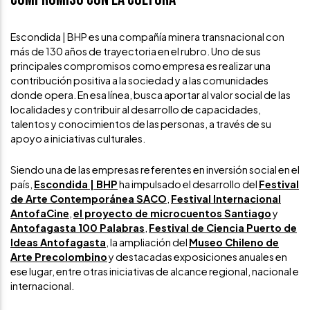
Escondida | BHP es una compañía minera transnacional con
más de 130 años de trayectoria en el rubro. Uno de sus
principales compromisos como empresa es realizar una
contribución positiva a la sociedad y a las comunidades
donde opera. En esa línea, busca aportar al valor social de las
localidades y contribuir al desarrollo de capacidades,
talentos y conocimientos de las personas, a través de su
apoyo a iniciativas culturales.
Siendo una de las empresas referentes en inversión social en el
país,
Escondida | BHP
ha impulsado el desarrollo del
Festival
de Arte Contemporánea SACO
,
Festival Internacional
AntofaCine
,
el proyecto de microcuentos Santiago
y
Antofagasta 100 Palabras
,
Festival de Ciencia Puerto de
Ideas Antofagasta
, la ampliación del
Museo Chileno de
Arte Precolombino
y destacadas exposiciones anuales en
ese lugar, entre otras iniciativas de alcance regional, nacional e
internacional.