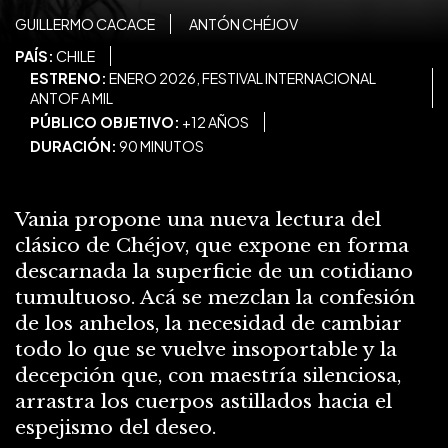
GUILLERMO CACACE
ANTÓN CHÉJOV
PAÍS:
CHILE
ESTRENO:
ENERO 2026, FESTIVAL INTERNACIONAL
ANTOF A MIL
PÚBLICO OBJETIVO:
+12 AÑOS
DURACIÓN:
90 MINUTOS
Vania propone una nueva lectura del
clásico de Chéjov, que expone en forma
descarnada la superficie de un cotidiano
tumultuoso. Acá se mezclan la confesión
de los anhelos, la necesidad de cambiar
todo lo que se vuelve insoportable y la
decepción que, con maestría silenciosa,
arrastra los cuerpos astillados hacia el
espejismo del deseo.