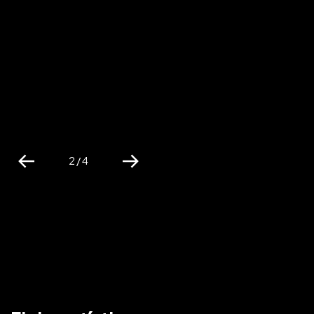
2 / 4
Previous
Next