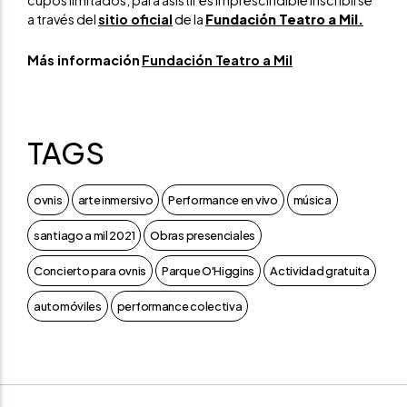
a través del
sitio oficial
de la
Fundación Teatro a Mil.
Más información
Fundación Teatro a Mil
TAGS
ovnis
arte inmersivo
Performance en vivo
música
santiago a mil 2021
Obras presenciales
Concierto para ovnis
Parque O'Higgins
Actividad gratuita
automóviles
performance colectiva