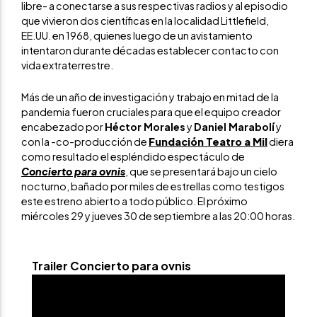
libre- a conectarse a sus respectivas radios y al episodio
que vivieron dos científicas en la localidad Littlefield,
EE.UU. en 1968, quienes luego de un avistamiento
intentaron durante décadas establecer contacto con
vida extraterrestre.
Más de un año de investigación y trabajo en mitad de la
pandemia fueron cruciales para que el equipo creador
encabezado por
Héctor Morales
y
Daniel Marabolí
y
con la -co-producción de
Fundación Teatro a Mil
diera
como resultado el espléndido espectáculo de
Concierto para ovnis
, que se presentará bajo un cielo
nocturno, bañado por miles de estrellas como testigos
este estreno abierto a todo público. El próximo
miércoles 29 y jueves 30 de septiembre a las 20:00 horas.
Trailer Concierto para ovnis