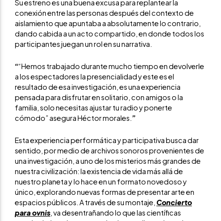
Su estreno es una buena excusa para replantear la
conexión entre las personas después del contexto de
aislamiento que apuntaba a absolutamente lo contrario,
dando cabida a un acto compartido, en donde todos los
participantes juegan un rol en su narrativa.
“
“Hemos trabajado durante mucho tiempo en devolverle
a los espectadores la presencialidad y este es el
resultado de esa investigación, es una experiencia
pensada para disfrutar en solitario, con amigos o la
familia, solo necesitas ajustar tu radio y ponerte
cómodo” asegura Héctor morales.
”
Esta experiencia performática y participativa busca dar
sentido, por medio de archivos sonoros provenientes de
una investigación, a uno de los misterios más grandes de
nuestra civilización: la existencia de vida más allá de
nuestro planeta y lo hace en un formato novedoso y
único, explorando nuevas formas de presentar arte en
espacios públicos. A través de su montaje,
Concierto
para ovnis
, va desentrañando lo que las científicas