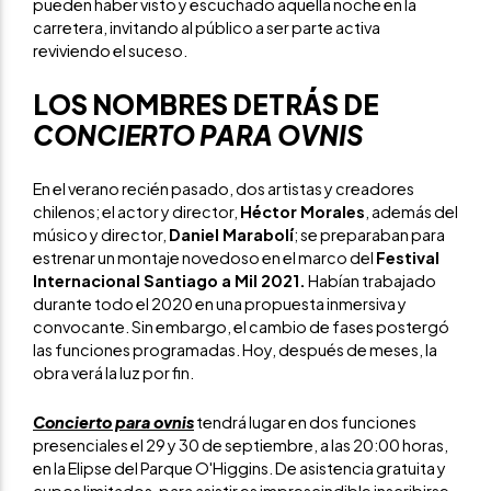
pueden haber visto y escuchado aquella noche en la
carretera, invitando al público a ser parte activa
reviviendo el suceso.
LOS NOMBRES DETRÁS DE
CONCIERTO PARA OVNIS
En el verano recién pasado, dos artistas y creadores
chilenos; el actor y director,
Héctor Morales
, además del
músico y director,
Daniel Marabolí
; se preparaban para
estrenar un montaje novedoso en el marco del
Festival
Internacional Santiago a Mil 2021.
Habían trabajado
durante todo el 2020 en una propuesta inmersiva y
convocante. Sin embargo, el cambio de fases postergó
las funciones programadas. Hoy, después de meses, la
obra verá la luz por fin.
Concierto para ovnis
tendrá lugar en dos funciones
presenciales el 29 y 30 de septiembre, a las 20:00 horas,
en la Elipse del Parque O'Higgins. De asistencia gratuita y
cupos limitados, para asistir es imprescindible inscribirse