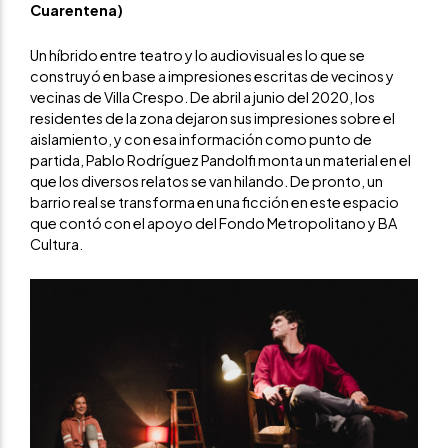
Cuarentena)
Un híbrido entre teatro y lo audiovisual es lo que se
construyó en base a impresiones escritas de vecinos y
vecinas de Villa Crespo. De abril a junio del 2020, los
residentes de la zona dejaron sus impresiones sobre el
aislamiento, y con esa información como punto de
partida, Pablo Rodríguez Pandolfi monta un material en el
que los diversos relatos se van hilando. De pronto, un
barrio real se transforma en una ficción en este espacio
que contó con el apoyo del Fondo Metropolitano y BA
Cultura.