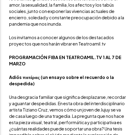
amor, la sexualidad, la familia, los afectos y los tabús
sociales, junto con exponer las vivencias actuales de
encierro, soledad y constante preocupación debido a la
pandemia que nos inunda.
Los invitamos a conocer algunos de los destacados
proyectos que nos harán vibrar en Teatroamil.tv
PROGRAMACIÓN FIBA EN TEATROAMIL.TV 1 AL 7 DE
MARZO
Adiós πατέρας (un ensayo sobre el recuerdo o la
despedida)
Una desgracia familiar que significa desplazarse, recordar
y aguantar despedidas. En esta obra del interdisciplinario
artista Tiziano Cruz, vemos cómo un joven de Jujuy se va
de casa luego de una tragedia. La pregunta que nos hace
esta pieza visual, teatral, performática y participativa es
¿cuántas realidades puede soportar una obra? Una tesis