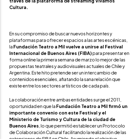
través de la plataforma de streaming Vivamos
Cultura.
En su compromiso de buscar nuevos horizontes y
plataformas para ofrecer espacios a las artes escénicas,
la
Fundación Teatro a Mil vuelve a unirse al Festival
Internacional de Buenos Aires (FIBA)
para presentar en
forma online la primera semana de marzo lo mejor de las
propuestas teatrales y audiovisuales actuales de Chile y
Argentina. Este hito pretende ser un intercambio de
contenidos esenciales, afiatando la sana relación que
existe entre los sectores artísticos de cada país.
La colaboración entre ambas entidades surge el 2011,
oportunidad en que la
Fundación Teatro a Mil firmó un
importante convenio con este Festival y el
Ministerio de Turismo y Cultura de la ciudad de
Buenos Aires
, lo que permitió establecer un Protocolo
de Colaboración Cultural facilitando la realización de las
extensiones de FIBA en Chile. Asumiendo el objetivo