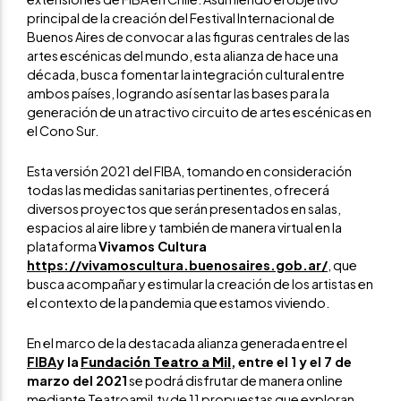
principal de la creación del Festival Internacional de
Buenos Aires de convocar a las figuras centrales de las
artes escénicas del mundo, esta alianza de hace una
década, busca fomentar la integración cultural entre
ambos países, logrando así sentar las bases para la
generación de un atractivo circuito de artes escénicas en
el Cono Sur.
Esta versión 2021 del FIBA, tomando en consideración
todas las medidas sanitarias pertinentes, ofrecerá
diversos proyectos que serán presentados en salas,
espacios al aire libre y también de manera virtual en la
plataforma
Vivamos Cultura
https://vivamoscultura.buenosaires.gob.ar/
, que
busca acompañar y estimular la creación de los artistas en
el contexto de la pandemia que estamos viviendo.
En el marco de la destacada alianza generada entre el
FIBA
y la
Fundación Teatro a Mil
, entre el 1 y el 7 de
marzo del 2021
se podrá disfrutar de manera online
mediante Teatroamil.tv de 11 propuestas que exploran