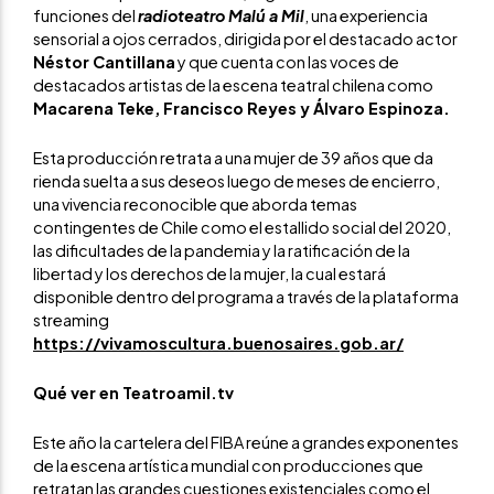
funciones del
radioteatro Malú a Mil
, una experiencia
sensorial a ojos cerrados, dirigida por el destacado actor
Néstor Cantillana
y que cuenta con las voces de
destacados artistas de la escena teatral chilena como
Macarena Teke, Francisco Reyes y Álvaro Espinoza.
Esta producción retrata a una mujer de 39 años que da
rienda suelta a sus deseos luego de meses de encierro,
una vivencia reconocible que aborda temas
contingentes de Chile como el estallido social del 2020,
las dificultades de la pandemia y la ratificación de la
libertad y los derechos de la mujer, la cual estará
disponible dentro del programa a través de la plataforma
streaming
https://vivamoscultura.buenosaires.gob.ar/
Qué ver en Teatroamil.tv
Este año la cartelera del FIBA reúne a grandes exponentes
de la escena artística mundial con producciones que
retratan las grandes cuestiones existenciales como el