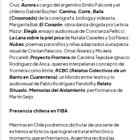
Cruz;
Aurora
a cargo del argentino Emilio Falcone y el
chileno Gabriel Bucher;
Camina, Corre, Baila
(Crossroads)
de la coreógrafa, bióloga y videasta,
Margarita Bali;
El Corazón
, obra danza dirigida por Leticia
Mazur;
Elegía
, ensayo audiovisual de Constanza Pellicci;
La Lana sobre la piel pica
de Natalia Casielles y Sol Pávez;
Nubes
, poemas para niños y niñas adaptados a una pieza
visual de Cristian Palacios, Omar Álvarez y Micaela
Piccarelli;
Proyecto Frontera
de Carolina Tejeda e Ignacio
Rodríguez de Anca, quienes interpelan el concepto de
frontera como límite;
RCBC (Relatos Colectivos de un
Barrio en Cuarentena)
, un híbrido entre teatro y lo
audiovisual de Pablo Rodríguez Pandolfi y
Relato
Situado. Memorias del Aislamiento
, performance de
Martín Seijo.
Presencia chilena en FIBA
Mientras en Chile podremos disfrutar de una serie de
estrenos artísticos que logran retratar el histórico
momento que enfrentamos, Argentina recibirá las