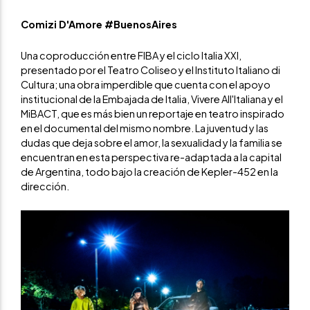
Comizi D'Amore #BuenosAires
Una coproducción entre FIBA y el ciclo Italia XXI,
presentado por el Teatro Coliseo y el Instituto Italiano di
Cultura; una obra imperdible que cuenta con el apoyo
institucional de la Embajada de Italia, Vivere All'Italiana y el
MiBACT, que es más bien un reportaje en teatro inspirado
en el documental del mismo nombre. La juventud y las
dudas que deja sobre el amor, la sexualidad y la familia se
encuentran en esta perspectiva re-adaptada a la capital
de Argentina, todo bajo la creación de Kepler-452 en la
dirección.