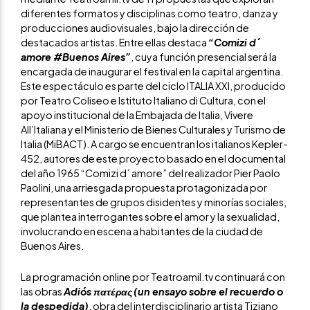
diferentes formatos y disciplinas como teatro, danza y
producciones audiovisuales, bajo la dirección de
destacados artistas. Entre ellas destaca
“Comizi d´
amore #Buenos Aires”
, cuya función presencial será la
encargada de inaugurar el festival en la capital argentina.
Este espectáculo es parte del ciclo ITALIA XXI, producido
por Teatro Coliseo e Istituto Italiano di Cultura, con el
apoyo institucional de la Embajada de Italia, Vivere
All’Italiana y el Ministerio de Bienes Culturales y Turismo de
Italia (MiBACT). A cargo se encuentran los italianos Kepler-
452, autores de este proyecto basado en el documental
del año 1965 “Comizi d´ amore” del realizador Pier Paolo
Paolini, una arriesgada propuesta protagonizada por
representantes de grupos disidentes y minorías sociales,
que plantea interrogantes sobre el amor y la sexualidad,
involucrando en escena a habitantes de la ciudad de
Buenos Aires.
La programación online por Teatroamil.tv continuará con
las obras
Adiós πατέρας
(un ensayo sobre el recuerdo o
la despedida)
, obra del interdisciplinario artista Tiziano