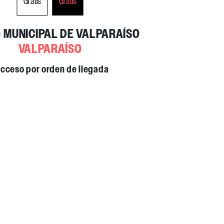
Gratis
Gratis
 MUNICIPAL DE VALPARAÍSO
VALPARAÍSO
VALPARAÍSO
cceso por orden de llegada
cceso por orden de llegada