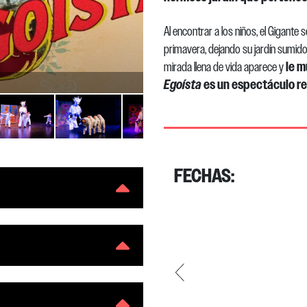
Al encontrar a los niños, el Gigante
primavera, dejando su jardín sumido 
le m
mirada llena de vida aparece y
Vicente Armijo
Egoísta
es un espectáculo re
FECHAS: