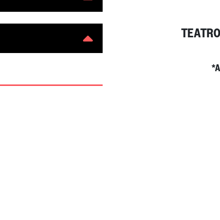
TEATRO
*A
*A