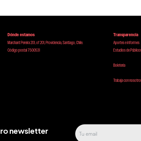
Dónde estamos
Transparencia
Marchant Pereira 201, of 201, Providencia, Santiago, Chile.
Aportes e informes
Código postal 7500531
Estudios de Público
Boletería
Trabaja con nosotro
tro newsletter