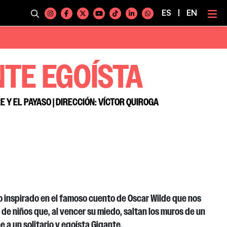
ES
|
EN
NTE EGOÍSTA
 Y EL PAYASO | DIRECCIÓN: VÍCTOR QUIROGA
 inspirado en el famoso cuento de Oscar Wilde que nos
o de niños que, al vencer su miedo, saltan los muros de un
 a un solitario y egoísta Gigante.