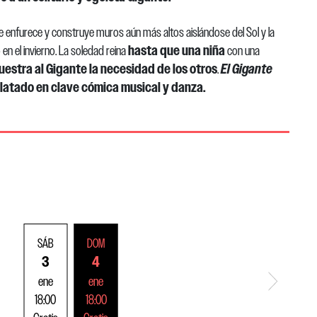
 se enfurece y construye muros aún más altos aislándose del Sol y la
hasta que una niña
en el invierno. La soledad reina
con una
uestra al Gigante la necesidad de los otros
El Gigante
.
latado en clave cómica musical y danza.
SÁB
DOM
3
4
ene
ene
18:00
18:00