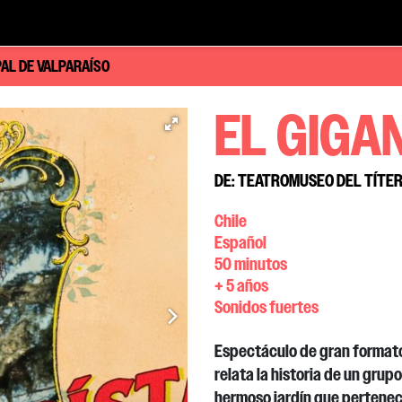
IPAL DE VALPARAÍSO
EL GIGA
DE: TEATROMUSEO DEL TÍTERE
Chile
Español
50 minutos
+ 5 años
Sonidos fuertes
Espectáculo de gran formato
relata la historia de un grup
hermoso jardín que pertenece