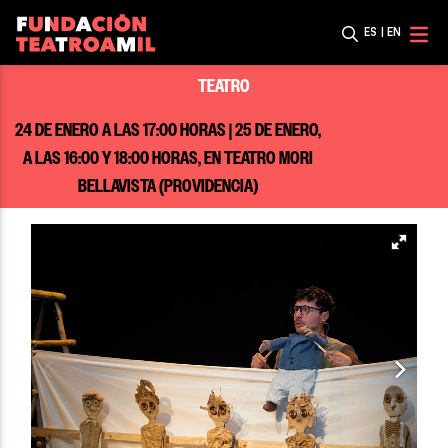
ES
|
EN
TEATRO
24 DE ENERO A LAS 17:00 HORAS | 25 DE ENERO,
A LAS 16:00 Y 18:00 HORAS, EN TEATRO MORI
BELLAVISTA (PROVIDENCIA)