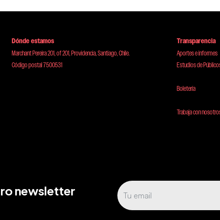
Dónde estamos
Transparencia
Marchant Pereira 201, of 201, Providencia, Santiago, Chile.
Aportes e informes
Código postal 7500531
Estudios de Público
Boletería
Trabaja con nosotro
tro newsletter