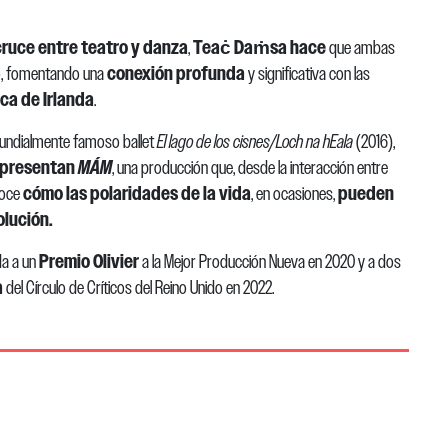
cruce entre teatro y danza
Teaċ
Daṁsa hace
,
que ambas
conexión profunda
do, fomentando una
y significativa con las
ca de Irlanda
.
 mundialmente famoso ballet
El lago de los cisnes/Loch
na
hEala
(2016),
 presentan
MÁM
, una producción que, desde la interacción entre
cómo las polaridades de la vida
pueden
noce
, en ocasiones,
olución.
Premio Olivier
da a un
a la Mejor Producción Nueva en 2020 y a dos
a
del Círculo de Críticos del Reino Unido en 2022.