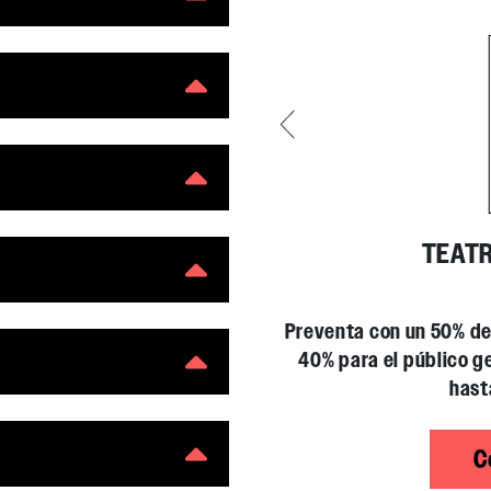
TEATR
Preventa con un 50% d
Preventa con un 50% d
Preventa con un 50% d
40% para el público ge
40% para el público ge
40% para el público ge
hast
hast
hast
Al término de esta fu
C