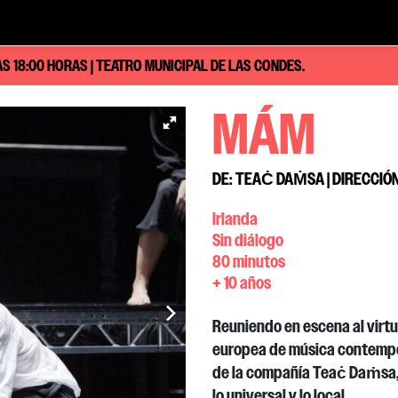
LAS 18:00 HORAS | TEATRO MUNICIPAL DE LAS CONDES.
MÁM
DE: TEAĊ DAṀSA | DIRECCIÓ
Irlanda
Sin diálogo
80 minutos
+ 10 años
Reuniendo en escena al virtu
europea de música contemp
de la compañía Teaċ
Daṁsa
lo universal y lo local.