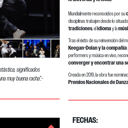
Mundialmente reconocidos por su
disciplinas trabajen desde lo situa
tradiciones
idioma
músi
, el
y la
Ros Kavanagh
Tras el éxito de su reinvención del
Keegan-Dolan
y la compañía
performers y música en vivo, reco
converger y encontrar una s
tástica, significados
Creada en 2019, la obra fue nomina
 una muy buena racha”.
-
Premios Nacionales de Danz
FECHAS: