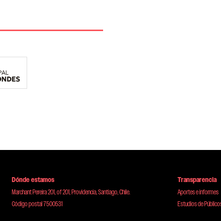
Dónde estamos
Transparencia
Marchant Pereira 201, of 201, Providencia, Santiago, Chile.
Aportes e informes
Código postal 7500531
Estudios de Público