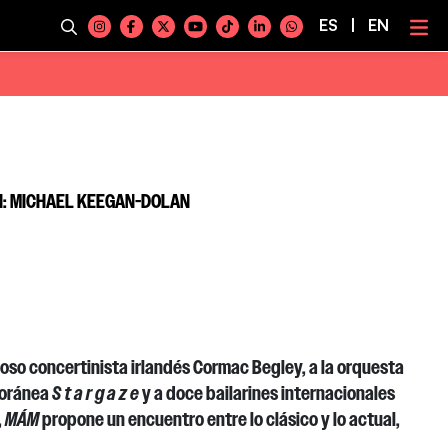
ES
|
EN
N: MICHAEL KEEGAN-DOLAN
oso concertinista irlandés Cormac Begley, a la orquesta
oránea
S t a r g a z e
y a doce bailarines internacionales
,
MÁM
propone un encuentro entre lo clásico y lo actual,