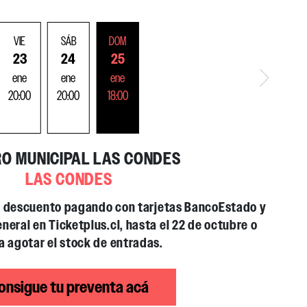
VIE
SÁB
DOM
23
24
25
ene
ene
ene
20:00
20:00
18:00
O MUNICIPAL LAS CONDES
LAS CONDES
LAS CONDES
LAS CONDES
e descuento pagando con tarjetas BancoEstado y
e descuento pagando con tarjetas BancoEstado y
e descuento pagando con tarjetas BancoEstado y
neral en Ticketplus.cl, hasta el 22 de octubre o
neral en Ticketplus.cl, hasta el 22 de octubre o
neral en Ticketplus.cl, hasta el 22 de octubre o
a agotar el stock de entradas.
a agotar el stock de entradas.
a agotar el stock de entradas.
nción habrá un espacio de conversación con lxs
onsigue tu preventa acá
artistas.