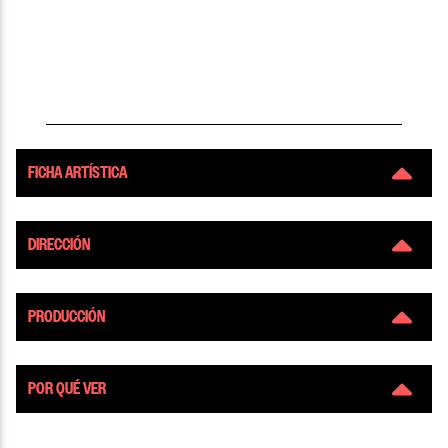
Centro Cultural Espacio Matta (Avenida
a 20:00 horas
santa rosa 9014)
FICHA ARTÍSTICA
DIRECCIÓN
PRODUCCIÓN
POR QUÉ VER