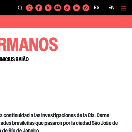
ES
|
EN
ERMANOS
VINICIUS BAIÃO
a continuidad a las investigaciones
de la Cia. Cerne
ades brasileñas que pasaron por
la ciudad
São João de
a de Río de Janeiro.