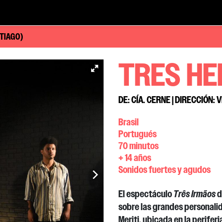
NTIAGO)
TRES H
DE: CÍA. CERNE | DIRECCIÓN: 
Brasil
Portugués
70 minutos
+ 14 años
Sonidos fuertes y agudos
El espectáculo
Três
Irmãos
d
sobre las
grandes personalid
Meriti
, ubicada en la periferi