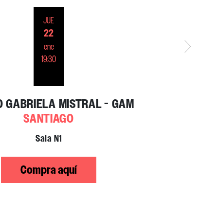
JUE
22
ene
19:30
 GABRIELA MISTRAL - GAM
SANTIAGO
Sala N1
Compra aquí