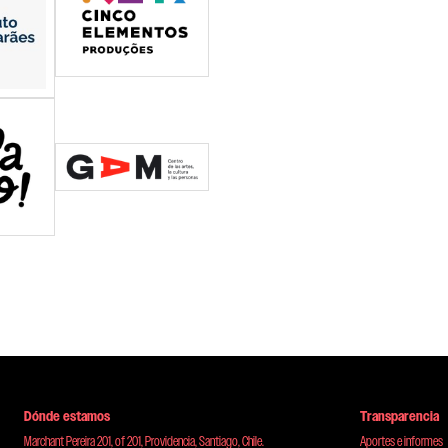
Dónde estamos
Transparencia
Marchant Pereira 201, of 201, Providencia, Santiago, Chile.
Aportes e informes