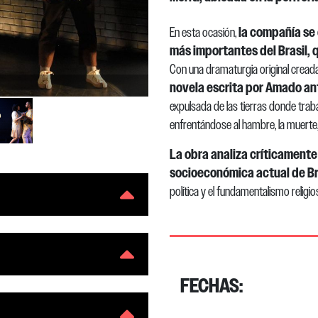
la compañía se
En esta ocasión,
más importantes del Brasil, 
Con una dramaturgia original cread
Leandro Fazolla
novela escrita por Amado ante
expulsada de las tierras donde trab
enfrentándose al hambre, la muert
La obra analiza críticamente
socioeconómica actual de Br
política y el fundamentalismo religio
FECHAS: