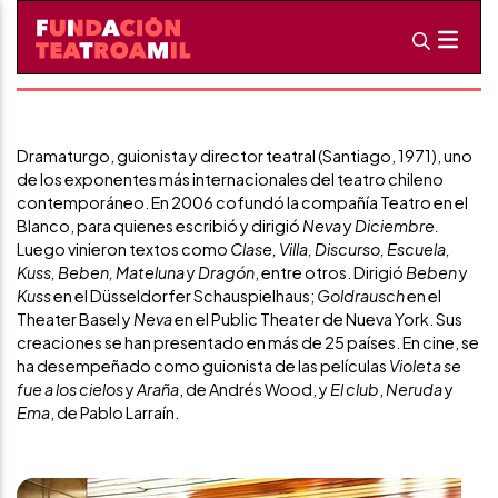
Guillermo Calderón
Dramaturgia
Dramaturgo, guionista y director teatral (Santiago, 1971), uno
de los exponentes más internacionales del teatro chileno
contemporáneo. En 2006 cofundó la compañía Teatro en el
Blanco, para quienes escribió y dirigió
Neva
y
Diciembre.
Luego vinieron textos como
Clase, Villa, Discurso, Escuela,
Kuss, Beben,
Mateluna
y
Dragón
, entre otros. Dirigió
Beben
y
Kuss
en el Düsseldorfer Schauspielhaus;
Goldrausch
en el
Theater Basel y
Neva
en el Public Theater de Nueva York. Sus
creaciones se han presentado en más de 25 países. En cine, se
ha desempeñado como guionista de las películas
Violeta se
fue a los cielos
y
Araña
, de Andrés Wood, y
El club
,
Neruda
y
Ema
, de Pablo Larraín.