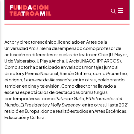
Omar Morán
Director
Actor y director escénico, licenciado en Artes de la
Universidad Arcis. Se ha desempeñado como profesor de
actuación en diferentes escuelas de teatro en Chile (U. Mayor,
U de Valparaíso, U Playa Ancha. U Arcis UNIACC, IPP ARCOS).
Como actor ha participado en variados montajes junto al
director y Premio Nacional, Ramón Griffero, como
Prometeo,
el origen, La iguana de Alessandra
, entre otras, colaborando
también en cine y televisión. Como director ha llevado a
escena espectáculos de destacadas dramaturgias
contemporáneas, como
Patas de Gallo
,
El Reformador del
Mundo
,
El Presidente
y
Molly Sweeney
, entre otras. Hasta 2021
residió en Europa, donde realizó estudios en Artes Escénicas,
Educación y Cultura.