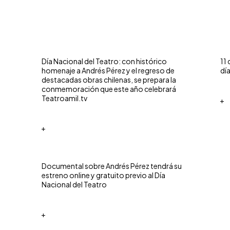
Día Nacional del Teatro: con histórico
11
homenaje a Andrés Pérez y el regreso de
dí
destacadas obras chilenas, se prepara la
conmemoración que este año celebrará
Teatroamil.tv
+
+
Documental sobre Andrés Pérez tendrá su
estreno online y gratuito previo al Día
Nacional del Teatro
+