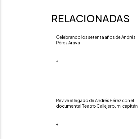
RELACIONADAS
Celebrando los setenta años de Andrés
Pérez Araya
+
Revive el legado de Andrés Pérez con el
documental Teatro Callejero, mi capitán
+