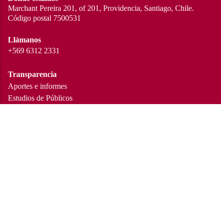
Marchant Pereira 201, of 201, Providencia, Santiago, Chile.
Código postal 7500531
Llámanos
+569 6312 2331
Transparencia
Aportes e informes
Estudios de Públicos
Boletería
Cartelera en curso
Trabaja con nosotros
Conoce las convocatorias
Redes sociales
Instagram
Facebook