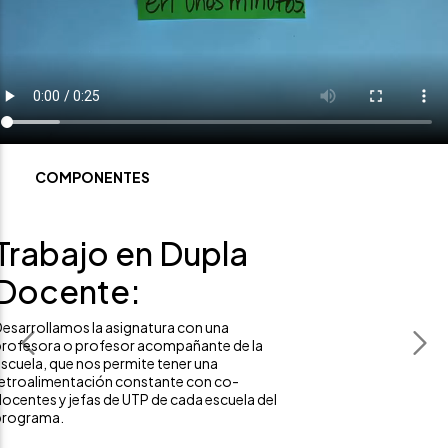
COMPONENTES
Trabajo en Dupla
Docente:
esarrollamos la asignatura con una
profesora o profesor acompañante de la
Previous
Nex
scuela, que nos permite tener una
retroalimentación constante con co-
ocentes y jefas de UTP de cada escuela del
programa.