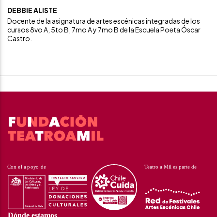
DEBBIE ALISTE
Docente de la asignatura de artes escénicas integradas de los
cursos 8vo A, 5to B, 7mo A y 7mo B de la Escuela Poeta Óscar
Castro.
Dónde estamos