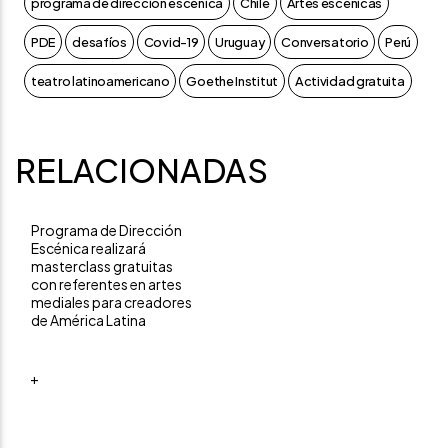
programa de dirección escénica
Chile
Artes escénicas
PDE
desafíos
Covid-19
Uruguay
Conversatorio
Perú
teatro latinoamericano
Goethe Institut
Actividad gratuita
RELACIONADAS
Programa de Dirección
Escénica realizará
masterclass gratuitas
con referentes en artes
mediales para creadores
de América Latina
+