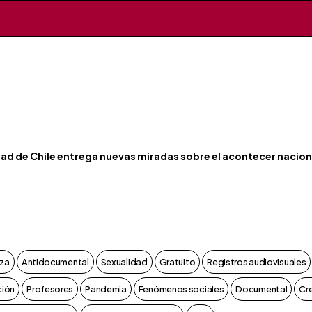
dad de Chile entrega nuevas miradas sobre el acontecer nacion
za
Antidocumental
Sexualidad
Gratuito
Registros audiovisuales
ción
Profesores
Pandemia
Fenómenos sociales
Documental
Cr