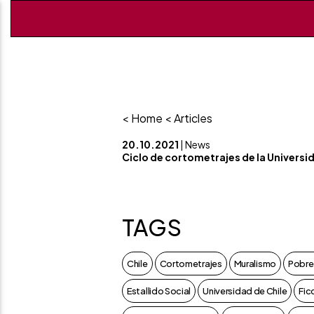
< Home
< Articles
20.10.2021
| News
Ciclo de cortometrajes de la Universi
TAGS
Chile
Cortometrajes
Muralismo
Pobre
Estallido Social
Universidad de Chile
Fic