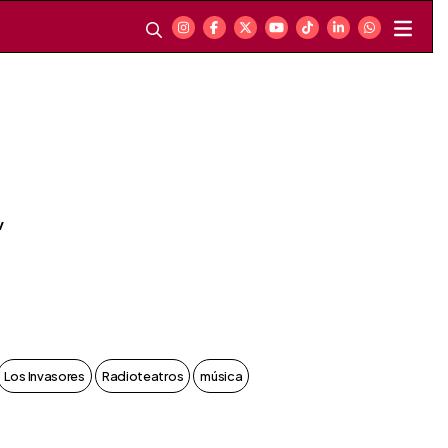
v
Los Invasores
Radioteatros
música