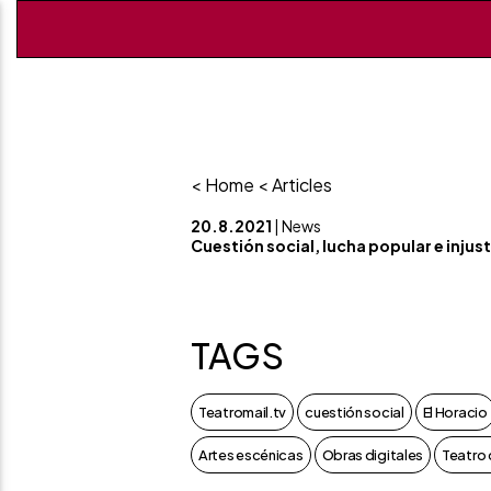
< Home
< Articles
20.8.2021
| News
Cuestión social, lucha popular e injus
TAGS
Teatromail.tv
cuestión social
El Horacio
Artes escénicas
Obras digitales
Teatro 