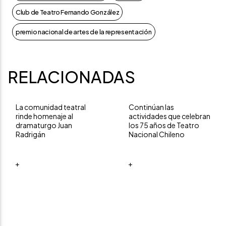
Club de Teatro Fernando González
premio nacional de artes de la representación
RELACIONADAS
La comunidad teatral
Continúan las
rinde homenaje al
actividades que celebran
dramaturgo Juan
los 75 años de Teatro
Radrigán
Nacional Chileno
+
+