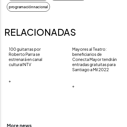
programación nacional
RELACIONADAS
100 guitarras por
Mayores al Teatro:
Roberto Parra se
beneficiarios de
estrenará en canal
Conecta Mayor tendrán
cultural NTV
entradas gratuitas para
Santiago a Mil 2022
+
+
More news