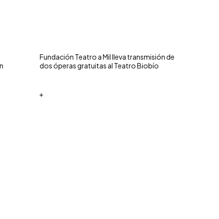
Fundación Teatro a Mil lleva transmisión de
n
dos óperas gratuitas al Teatro Biobío
+