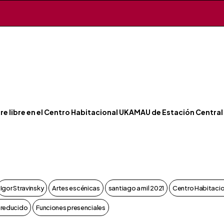
aire libre en el Centro Habitacional UKAMAU de Estación Central
Igor Stravinsky
Artes escénicas
santiago a mil 2021
Centro Habitaci
 reducido
Funciones presenciales