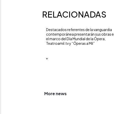
RELACIONADAS
Destacados referentes de la vanguardia
contemporánea presentarán sus obras e
el marco del Día Mundial de la Ópera,
Teatroamil.tv y “Óperas a Mil”
+
More news