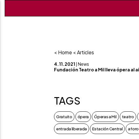
< Home
< Articles
4.11.2021
| News
Fundación Teatro a Mil lleva ópera al 
TAGS
Gratuito
ópera
Óperas a Mil
teatro
entrada liberada
Estación Central
aforo