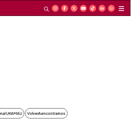
onal UKAMAU
VolverAencontrarnos