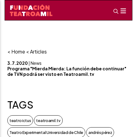
< Home
< Articles
3.7.2020
| News
Programa "Mierda Mierda: La función debe continuar"
de TVN podrá ser visto en Teatroamil.tv
TAGS
teatro ictus
teatroamil.tv
Teatro Experimental Universidad de Chile
andrés pérez