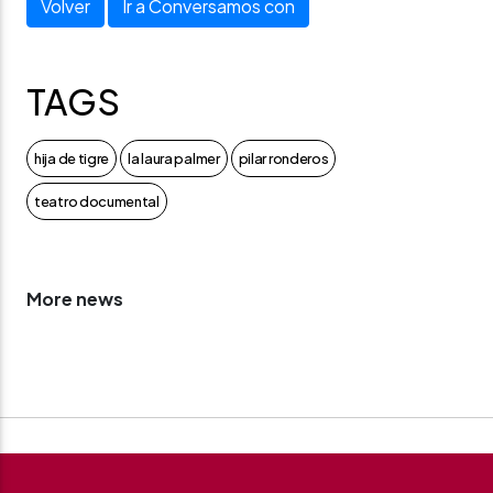
Volver
Ir a Conversamos con
TAGS
hija de tigre
la laura palmer
pilar ronderos
teatro documental
More news