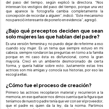
del paso del tiempo, según explicó la directora. “Nos
interesan los vestigios del paso del tiempo, porque una vez
que aparece la fotografía cambia completamente la
concepción de recordar a alguien”, indicó. “Este mecanismo
nos pareció interesante de ponerlo en evidencia”, agregó.
¿Bajo qué preceptos deciden que sean
solo mujeres las que hablan del padre?
Es una versión femenina y no puedo dejar de referirme a eso
cuando soy mujer. Es un tema que siempre estuvo en mi
cabeza, siempre rondaron las preguntas en torno a la familia
porque en mi caso ésta es disfuncional, como la gran
mayoría. Crecí en un ambiente desmoronado de cierta
forma, y quería hablar sobre esto. Justamente estas tres
actrices son mis amigas y conocía sus historias, por eso las
escogí a ellas.
¿Cómo fue el proceso de creación?
Primero las actrices recopilaron material y recurrieron a la
memoria, en ese quehacer nos dimos cuenta que la figura que
teníamos de nuestro padre tenía que ver con ser el proveedor,
que el padre es quien da la ley, da la norma. Partimos