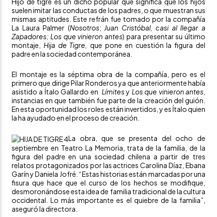
Hijo de tigre es un dicho popular que significa que los hijos
suelen imitar las conductas de los padres, o que muestran sus
mismas aptitudes. Este refrán fue tomado por la compañía
La Laura Palmer
(
Nosotros
;
Juan Cristóbal, casi al llegar a
Zapadores; Los que vinieron antes
) para presentar su último
montaje,
Hija de Tigre,
que pone en cuestión la figura del
padre en la sociedad contemporánea.
El montaje es la séptima obra de la compañía, pero es el
primero que dirige Pilar Ronderos ya que anteriormente había
asistido a Ítalo Gallardo en
Límites
y
Los que vinieron antes
,
instancias en que también fue parte de la creación del guión.
En esta oportunidad los roles están invertidos, y es Ítalo quien
la ha ayudado en el proceso de creación.
La obra, que se presenta del ocho de
septiembre en Teatro La Memoria, trata de la familia, de la
figura del padre en una sociedad chilena a partir de tres
relatos protagonizados por las actrices Carolina Díaz, Ebana
Garín y Daniela Jofré. “Estas historias están marcadas por una
fisura que hace que el curso de los hechos se modifique,
desmoronándose esta idea de familia tradicional de la cultura
occidental. Lo más importante es el quiebre de la familia”,
aseguró la directora.