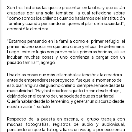
Son tres historias las que se presentan en la obra y que están
cruzadas por una sola temática, la cual reflexiona sobre
“cómo somos los chilenos cuando hablamos de la institución
familiar y cuando pensando en que es el pilar de la sociedad”,
comentó la directora.
“Estamos pensando en la familia como el primer refugio, el
primer núcleo social en que uno crece y el cual te determina.
Luego, este refugio nos provoca las primeras heridas, allí se
incuban muchas cosas y uno comienza a cargar con un
pasado familiar”, agregó.
Una de las cosas que más le llamaba la atención a la creadora
antes de emprender este proyecto, fue que, al momento de
estudiar la figura del guacho chileno, siempre se hace desde la
masculinidad. “Hay historiadores que lo tocan desde el hijo,
dejándolo en el centro de una sociedad que es patriarcal.
Quería hablar desde lo femenino, y generar un discurso desde
nuestra visión”, señaló.
Respecto de la puesta en escena, el grupo trabaja con
muchas fotografías, registros de audio y audiovisual,
pensando en que la fotografía es un vestigio por excelencia