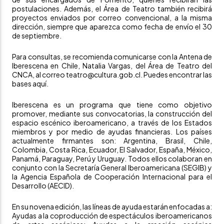
postulaciones. Además, el Área de Teatro también recibirá
proyectos enviados por correo convencional, a la misma
dirección, siempre que aparezca como fecha de envío el 30
de septiembre.
Para consultas, se recomienda comunicarse con la Antena de
Iberescena en Chile, Natalia Vargas, del Área de Teatro del
CNCA, al correo teatro@cultura.gob.cl. Puedes encontrar las
bases
aquí
.
Iberescena es un programa que tiene como objetivo
promover, mediante sus convocatorias, la construcción del
espacio escénico iberoamericano, a través de los Estados
miembros y por medio de ayudas financieras. Los países
actualmente firmantes son: Argentina, Brasil, Chile,
Colombia, Costa Rica, Ecuador, El Salvador, España, México,
Panamá, Paraguay, Perú y Uruguay. Todos ellos colaboran en
conjunto con la Secretaría General Iberoamericana (SEGIB) y
la Agencia Española de Cooperación Internacional para el
Desarrollo (AECID).
En su novena edición, las líneas de ayuda estarán enfocadas a:
Ayudas a la coproducción de espectáculos iberoamericanos