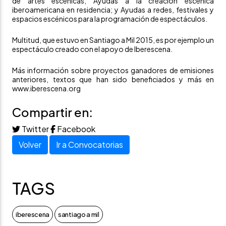
de artes escénicas; Ayudas a la creación escénica
iberoamericana en residencia; y Ayudas a redes, festivales y
espacios escénicos para la programación de espectáculos.
Multitud
, que estuvo en Santiago a Mil 2015, es por ejemplo un
espectáculo creado con el apoyo de Iberescena.
Más información sobre proyectos ganadores de emisiones
anteriores, textos que han sido beneficiados y más en
www.iberescena.org
Compartir en:
Twitter
Facebook
Volver
Ir a Convocatorias
TAGS
iberescena
santiago a mil