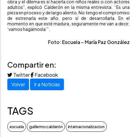
obra y el dilema es si hacerla con niños reales o con actores
adultos”, explicó Calderón en la misma entrevista. “Es una
pieza en proceso y de largo aliento. No tengo el compromiso
de estrenarla este año, pero sí de desarrollarla. En el
momento en que esté madura, seguramente me van a decir:
‘vamos hagámosla’”.
Foto: Escuela – María Paz González
Compartir en:
Twitter
Facebook
Volver
Ir a Noticias
TAGS
escuela
guillermo calderón
internacionalizacion