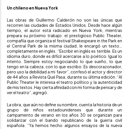
Un chileno en Nueva York
Las obras de Guillermo Calderón no son las únicas que
recorren las ciudades de Estados Unidos. Desde hace algún
tiempo, el autor está radicado en Nueva York, mientras
prepara su próximo trabajo: el prestigioso Public Theater,
compañía que organiza el festival Shakespeare in the Park en
el Central Park de la misma ciudad, le encargó un texto…
completamente en inglés. “Escribir en inglés es terrible. Es un
idioma duro, donde es difícil acercarse a lo poético. Igual lo
intento. Siempre estoy negociando lo que sueño, lo que
tengo en la cabeza, con lo que escribo. Es descorazonador,
pero uso la debilidad a mi favor”, confesó el actor y director
de 44 años a
Revista Qué Pasa
, durante su
última edición
. “Al
Public Theater le interesa el teatro político y la autenticidad
de mis textos. Hay cierta afinidad con mi forma de pensar y de
ver el teatro”, agregó.
La obra, que aún no define su nombre, cuenta la historia de un
grupo de niños estadounidenses que durante un
campamento de verano en los años 30 se organizan para
solidarizar con el bando republicano de la guerra civil
española. “Ya hemos hecho algunos ensayos de la nueva