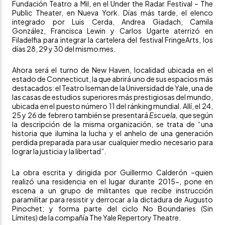
Fundación Teatro a Mil, en el
Under the Radar Festival – The
Public Theater
, en Nueva York. Días más tarde, el elenco
integrado por Luis Cerda, Andrea Giadach, Camila
González, Francisca Lewin y Carlos Ugarte aterrizó en
Filadelfia para integrar la cartelera del festival
FringeArts
, los
días 28, 29 y 30 del mismo mes.
Ahora será el turno de New Haven, localidad ubicada en el
estado de Connecticut, la que abrirá uno de sus espacios más
destacados: el Teatro Iseman de la
Universidad de Yale
, una de
las casas de estudios superiores más prestigiosas del mundo,
ubicada en el puesto
número 11 del ránking mundial
. Allí, el 24,
25 y 26 de febrero también se presentará
Escuela,
que según
la descripción de la misma organización, se trata de “una
historia que ilumina la lucha y el anhelo de una generación
perdida preparada para usar cualquier medio necesario para
lograr la justicia y la libertad”.
La obra escrita y dirigida por Guillermo Calderón –quien
realizó una residencia en el lugar durante 2015-, pone en
escena a un grupo de militantes que recibe instrucción
paramilitar para resistir y derrocar a la dictadura de Augusto
Pinochet; y forma parte del
ciclo No Boundaries (Sin
Límites)
de la compañía
The Yale Repertory Theatre
.