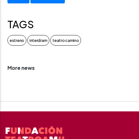
TAGS
estreno
interdram
teatro camino
More news