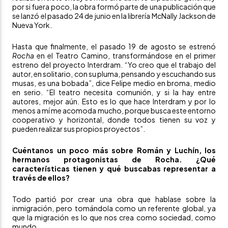
por si fuera poco, la obra formó parte de una publicación que
se lanzó el pasado 24 de junio en la librería McNally Jackson de
Nueva York.
Hasta que finalmente, el pasado 19 de agosto se estrenó
Rocha
en el
Teatro Camino
, transformándose en el primer
estreno del proyecto Interdram. “Yo creo que el trabajo del
autor, en solitario, con su pluma, pensando y escuchando sus
musas, es una bobada”, dice Felipe medio en broma, medio
en serio. “El teatro necesita comunión, y si la hay entre
autores, mejor aún. Esto es lo que hace Interdram y por lo
menos a mí me acomoda mucho, porque busca este entorno
cooperativo y horizontal, donde todos tienen su voz y
pueden realizar sus propios proyectos”.
Cuéntanos un poco más sobre Román y Luchín, los
hermanos protagonistas de Rocha. ¿Qué
características tienen y qué buscabas representar a
través de ellos?
Todo partió por crear una obra que hablase sobre la
inmigración, pero tomándola como un referente global, ya
que la migración es lo que nos crea como sociedad, como
mundo.