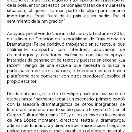
de la polis, entonces estos personajes tratan de emular esta
situación, al querer formar parte de algo para sentirse
importantes. Estar fuera de tu país, es ser nadie. Ése el
sentimiento de la inmigración”.
Apoyado por el
Fondo Nacional del Libro y la Lectura
en 2015,
en la línea de Creación en la modalidad de Trayectoria en
Dramaturgia; Felipe continuó trabajando en su texto, el que
finalmente compartió con
Interdram
, asociación de
dramaturgos y creadores escénicos que busca apoyar
instancias de generación de textos y puestas en escena. ¿La
razón? “Vengo de una escuela que necesita o busca la
participación de otros autores, e Interdram es una buena
plataforma para conversar con otros creadores”, explica el
propio escritor.
Desde entonces, el texto de Felipe pasó por una serie de
etapas hasta finalmente llegar a un escenario: primero contó
con la asesoría dramaturgística de otros integrantes de
Interdram, posteriormente se dio paso a
Proyecto 2D
en el
Centro Cultural Matucana 100
, y el texto cayó en las manos
de Ana López Montaner, directora teatral y dramaturga,
además de fundadora y directora de la asociación. Luego se
realizaron siete ensayos más uno abierto al público general, y