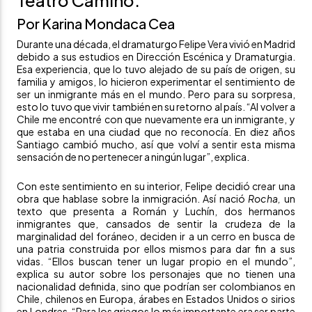
Teatro Camino.
Por Karina Mondaca Cea
Durante una década, el dramaturgo Felipe Vera vivió en Madrid
debido a sus estudios en Dirección Escénica y Dramaturgia.
Esa experiencia, que lo tuvo alejado de su país de origen, su
familia y amigos, lo hicieron experimentar el sentimiento de
ser un inmigrante más en el mundo. Pero para su sorpresa,
esto lo tuvo que vivir también en su retorno al país. “Al volver a
Chile me encontré con que nuevamente era un inmigrante, y
que estaba en una ciudad que no reconocía. En diez años
Santiago cambió mucho, así que volví a sentir esta misma
sensación de no pertenecer a ningún lugar”, explica.
Con este sentimiento en su interior, Felipe decidió crear una
obra que hablase sobre la inmigración. Así nació
Rocha
,
un
texto que presenta a Román y Luchín, dos hermanos
inmigrantes que, cansados de sentir la crudeza de la
marginalidad del foráneo, deciden ir a un cerro en busca de
una patria construida por ellos mismos para dar fin a sus
vidas. “Ellos buscan tener un lugar propio en el mundo”,
explica su autor sobre los personajes que no tienen una
nacionalidad definida, sino que podrían ser colombianos en
Chile, chilenos en Europa, árabes en Estados Unidos o sirios
en Londres. “Para los griegos lo más importante era ser parte