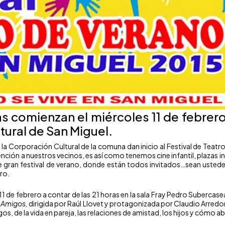
as comienzan el miércoles 11 de febrer
tural de San Miguel.
e la Corporación Cultural de la comuna dan inicio al Festival de Teat
nción a nuestros vecinos, es así como tenemos cine infantil, plazas i
e gran festival de verano, donde están todos invitados…sean usted
tro.
11 de febrero a contar de las 21 horas en la sala Fray Pedro Subercas
 Amigos,
dirigida por Raúl Llovet y protagonizada por Claudio Arred
gos, de la vida en pareja, las relaciones de amistad, los hijos y cómo a