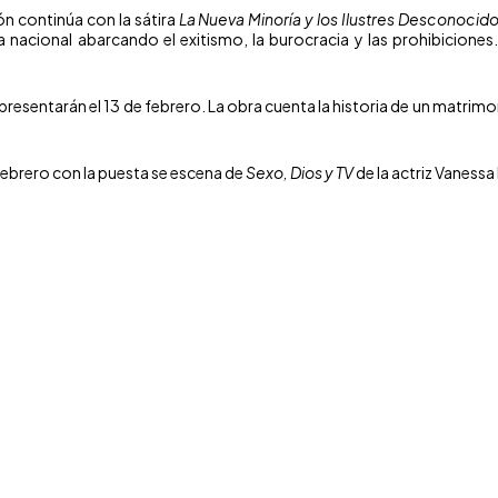
ón continúa con la sátira
La Nueva Minoría y los Ilustres Desconocid
cia nacional abarcando el exitismo, la burocracia y las prohibicio
presentarán el 13 de febrero. La obra cuenta la historia de un matrimoni
 febrero con la puesta se escena de
Sexo, Dios y TV
de la actriz Vanessa M