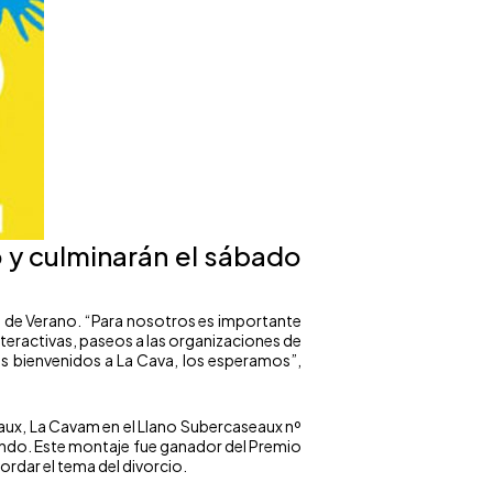
o y culminarán el sábado
ro de Verano. “Para nosotros es importante
nteractivas, paseos a las organizaciones de
es bienvenidos a La Cava, los esperamos”,
eaux, La Cavam en el Llano Subercaseaux nº
ondo. Este montaje fue ganador del Premio
bordar el tema del divorcio.