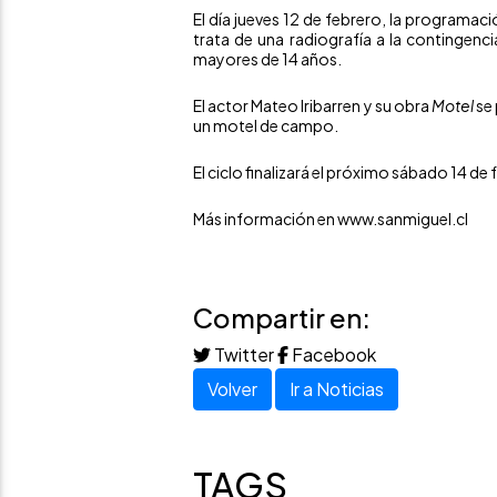
El día jueves 12 de febrero, la programaci
trata de una radiografía a la contingen
mayores de 14 años.
El actor Mateo Iribarren y su obra
Motel
se 
un motel de campo.
El ciclo finalizará el próximo sábado 14 de
Más información en
www.sanmiguel.cl
Compartir en:
Twitter
Facebook
Volver
Ir a Noticias
TAGS