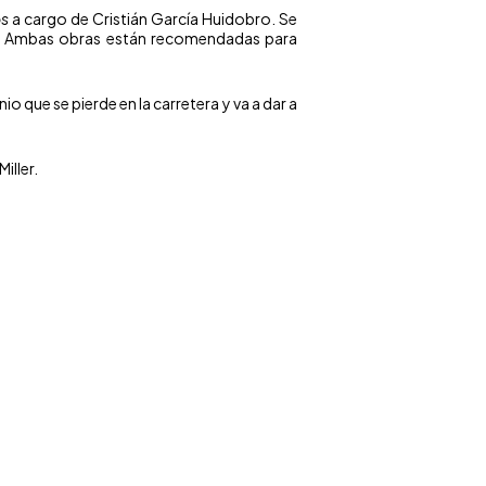
os
a cargo de Cristián García Huidobro. Se
nes. Ambas obras están recomendadas para
o que se pierde en la carretera y va a dar a
iller.