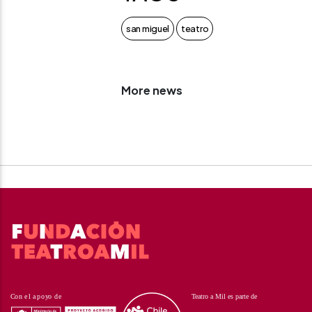
san miguel
teatro
More news