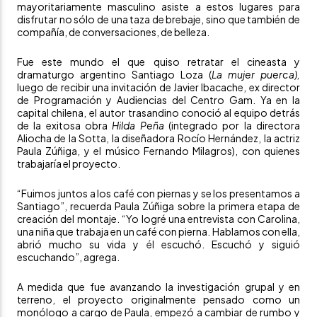
mayoritariamente masculino asiste a estos lugares para
disfrutar no sólo de una taza de brebaje, sino que también de
compañía, de conversaciones, de belleza.
Fue este mundo el que quiso retratar el cineasta y
dramaturgo argentino Santiago Loza (
La mujer puerca),
luego de recibir una invitación de Javier Ibacache, ex director
de Programación y Audiencias del Centro Gam. Ya en la
capital chilena, el autor trasandino conoció al equipo detrás
de la exitosa obra
Hilda Peña
(integrado por la directora
Aliocha de la Sotta, la diseñadora Rocío Hernández, la actriz
Paula Zúñiga, y el músico Fernando Milagros), con quienes
trabajaría el proyecto.
“Fuimos juntos a los café con piernas y se los presentamos a
Santiago”, recuerda Paula Zúñiga sobre la primera etapa de
creación del montaje. “Yo logré una entrevista con Carolina,
una niña que trabaja en un café con pierna. Hablamos con ella,
abrió mucho su vida y él escuchó. Escuchó y siguió
escuchando”, agrega.
A medida que fue avanzando la investigación grupal y en
terreno, el proyecto originalmente pensado como un
monólogo a cargo de Paula, empezó a cambiar de rumbo y