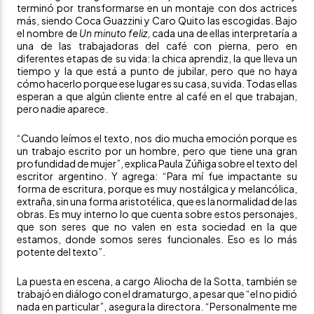
terminó por transformarse en un montaje con dos actrices
más, siendo Coca Guazzini y Caro Quito las escogidas. Bajo
el nombre de
Un minuto feliz
, cada una de ellas interpretaría a
una de las trabajadoras del café con pierna, pero en
diferentes etapas de su vida: la chica aprendiz, la que lleva un
tiempo y la que está a punto de jubilar, pero que no haya
cómo hacerlo porque ese lugar es su casa, su vida. Todas ellas
esperan a que algún cliente entre al café en el que trabajan,
pero nadie aparece.
“Cuando leímos el texto, nos dio mucha emoción porque es
un trabajo escrito por un hombre, pero que tiene una gran
profundidad de mujer”, explica Paula Zúñiga sobre el texto del
escritor argentino. Y agrega: “Para mí fue impactante su
forma de escritura, porque es muy nostálgica y melancólica,
extraña, sin una forma aristotélica, que es la normalidad de las
obras. Es muy interno lo que cuenta sobre estos personajes,
que son seres que no valen en esta sociedad en la que
estamos, donde somos seres funcionales. Eso es lo más
potente del texto”.
La puesta en escena, a cargo Aliocha de la Sotta, también se
trabajó en diálogo con el dramaturgo, a pesar que “el no pidió
nada en particular”, asegura la directora. “Personalmente me