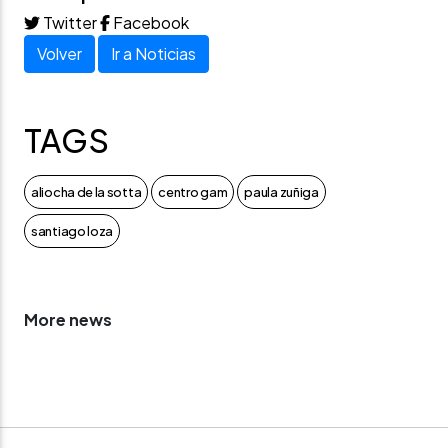
Twitter
Facebook
Volver
Ir a Noticias
TAGS
aliocha de la sotta
centro gam
paula zuñiga
santiago loza
More news