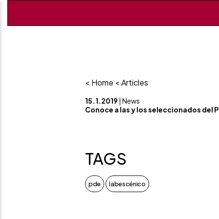
< Home
< Articles
15.1.2019
| News
Conoce a las y los seleccionados del
TAGS
pde
labescénico