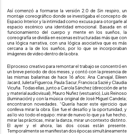
Así comenzó a formarse la versión 2.0 de
Sin respiro
, un
montaje coreográfico donde se investigaba el concepto de
Espacio Interior y la intimidad como excusa para otorgarle al
espacio escénico una identidad emocional. Basada en el
funcionamiento del cuerpo y mente en los sueños, la
coreografía se dividía en escenas estructuradas más que con
una lógica narrativa, con una lógica asociativa que es más
cercana a la de los sueños, por lo que se incorporaban
imágenes de video dentro de la obra.
El proceso creativo para remontar el trabajo se concentró en
un breve periodo de dos meses, y contó con la presencia de
las mismas bailarinas de hace 16 años: Ana Carvajal, Eileen
Jacard, Julieta Figueroa, Paula Sacur, Francisca Sazié y Claudia
Vicuña. Todas ellas, junto a Carola Sánchez (dirección de arte
y material audiovisual), Mauro Nuñez (vestuario), Luis Reinoso
(iluminación) y con la música original de José Miguel Candela;
encontraron novedades. “Quería hacer este ejercicio que
conlleva mirar la obra. Ese fue el desafío y la oportunidad, y
así lo vio todo el equipo: mirar de nuevo lo que ya fue hecho,
mirar las prácticas, mirar la danza, mirar un contexto distinto.
El ayer y el ahora, las dos cosas están presente.
Temporalmente se manifiestan dos épocas simultáneamente