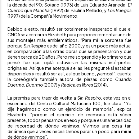
la década del 90
:
Sótano
(1993) de Luis Eduardo Araneda,
El
Cuerpo que Mancha
(1992) de Paulina Mellado, y
Los Ruegos
(1997) de la Compañía Movimiento.
Debido a esto, resultó ser totalmente inesperado el que el
CNCA se acercara a Elizabeth para proponer remontar uno de
sus montajes más emblemáticos. “Para mí la sorpresa fue
porque
Sin Respiro
es del año 2000, y es un poco más actual
en comparación a las otras obras que se presentaron y que
tienen cerca de 20 años. Pero me sorprendió y lo primero que
pensé fue que ojalá estuvieran las mismas intérpretes
originales. Así que me acerqué a ellas, les pregunté si estaban
disponibles y resultó ser así, así que bueno, ¡vamos!”, cuenta
la coreógrafa también autora de piezas como
Cuando
Duermo, Duermo
(2007) y
Radicales libres
(2014).
La premisa para traer de vuelta a
Sin Respiro
, esta vez en el
escenario del
Centro Cultural Matucana 100
,
fue clara: “Yo
dije hagámoslo como un ejercicio de memoria”, explica
Elizabeth, “porque el ejercicio de memoria está súper
presente, todos pensamos en eso y porque es una necesidad
de recordad de dónde venimos. Vivimos una cosa tan
dinámica que a veces necesitamos parar un poco para mirar
de dónde venimos”.