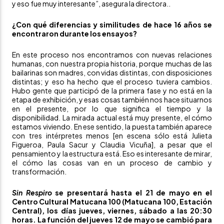
y eso fue muy interesante”, asegura la directora..
¿Con qué diferencias y similitudes de hace 16 años se
encontraron durante los ensayos?
En este proceso nos encontramos con nuevas relaciones
humanas, con nuestra propia historia, porque muchas de las
bailarinas son madres, con vidas distintas, con disposiciones
distintas; y eso ha hecho que el proceso tuviera cambios.
Hubo gente que participó de la primera fase y no está en la
etapa de exhibición, y esas cosas también nos hace situarnos
en el presente, por lo que significa el tiempo y la
disponibilidad. La mirada actual está muy presente, el cómo
estamos viviendo. En ese sentido, la puesta también aparece
con tres intérpretes menos [en escena sólo está Julieta
Figueroa, Paula Sacur y Claudia Vicuña], a pesar que el
pensamiento y la estructura está. Eso es interesante de mirar,
el cómo las cosas van en un proceso de cambio y
transformación.
Sin Respiro
se presentará hasta el 21 de mayo en el
Centro Cultural Matucana 100
(Matucana 100, Estación
Central), los días jueves, viernes, sábado a las 20:30
horas. La función del jueves 12 de mayo se cambió para