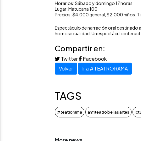
Horarios: Sábado y domingo 17 horas
Lugar: Matucana 100
Precios: $4.000 general, $2.000 niños.
Ti
Espectáculo de narración oral destinado a p
homosexualidad. Un espectáculo interacti
Compartir en:
Twitter
Facebook
Volver
Ir a #TEATRORAMA
TAGS
#teatrorama
anfiteatro bellas artes
ict
More news