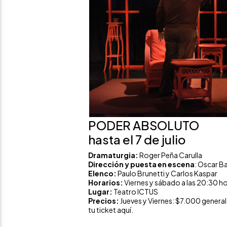
PODER ABSOLUTO
hasta el 7 de julio
Dramaturgia:
Roger Peña Carulla
Dirección y puesta en escena
: Oscar B
Elenco:
Paulo Brunetti y Carlos Kaspar
Horarios:
Viernes y sábado a las 20:30 h
Lugar:
Teatro ICTUS
Precios:
Jueves y Viernes: $7.000 genera
tu ticket aquí.