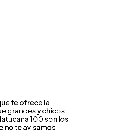
ue te ofrece la
ue grandes y chicos
 Matucana 100 son los
e no te avisamos!