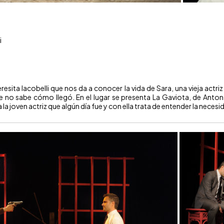
i
resita Iacobelli que nos da a conocer la vida de Sara, una vieja actr
ue no sabe cómo llegó. En el lugar se presenta La Gaviota, de Anto
a joven actriz que algún día fue y con ella trata de entender la necesida