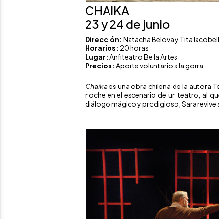
CHAIKA
23 y 24 de junio
Dirección:
Natacha Belova y Tita Iacobell
Horarios:
20 horas
Lugar:
Anfiteatro Bella Artes
Precios:
Aporte voluntario a la gorra
Chaika
es una obra chilena de la autora Te
noche en el escenario de un teatro, al q
diálogo mágico y prodigioso, Sara revive a l