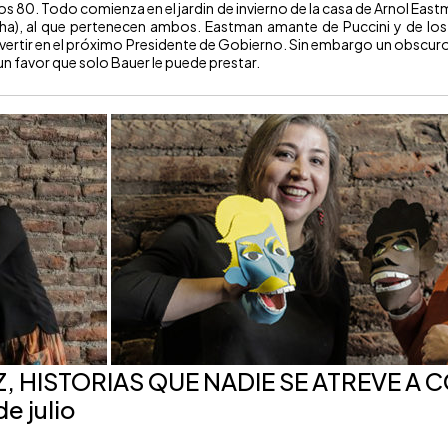
los 80. Todo comienza en el jardin de invierno de la casa de Arnol East
a), al que pertenecen ambos. Eastman amante de Puccini y de los t
ertir en el próximo Presidente de Gobierno. Sin embargo un obscuro
n favor que solo Bauer le puede prestar.
 HISTORIAS QUE NADIE SE ATREVE A 
de julio