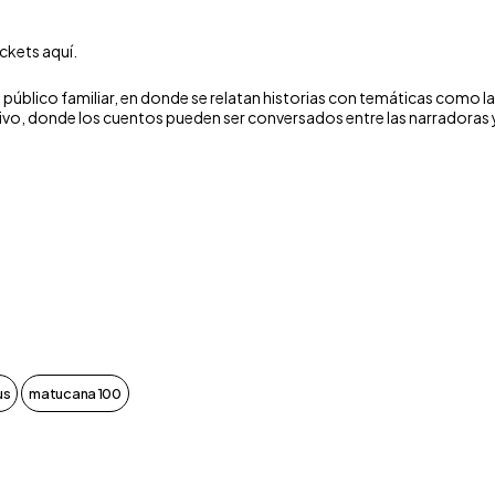
ckets aquí.
úblico familiar, en donde se relatan historias con temáticas como la d
vo, donde los cuentos pueden ser conversados entre las narradoras 
us
matucana 100