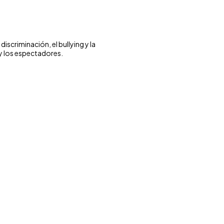
iscriminación, el bullying y la
y los espectadores.