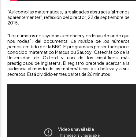
“Así como las matemáticas, la realidad es abstracta (al menos
aparentemente)”, reflexión del director, 22 de septiembre de
2015.
“Los números nos ayudan a entender y ordenar el mundo que
nos rodea”, del documental
La música de los números
primos
, emitido por la BBC. El programa es presentado por el
conocido matemático Marcus du Sautoy, Catedrático de la
Universidad de Oxford y uno de los cientí­ficos más
prestigiosos de Inglaterra. El registro pretende acercar a la
audiencia al mundo de las matemáticas, a su belleza y a sus
secretos. Está dividido en tres partes de 26 minutos.