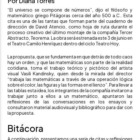
Por Diana Torres
“El universo se compone de números”, dijo el filósofo y
matemático griego Pitágoras cerca del año 500 a.C.. Esta
cita es una de las tantas que forman parte del cuaderno de
dirección de David Atencio, como hoja de ruta durante el
proceso creativo del último montaje de la
compañía Tercer
Abstracto
,
Teorema.
La obra
será estrenada este 3 de junio en
el
Teatro Camilo Henríquez
dentro del ciclo
Teatro Hoy
.
La propuesta, que se fundamenta en que detrás de todo caos
hay un orden, y que las matemáticas son parte de la realidad
cotidiana, toma el trabajo teórico y pictórico del artista
visual Vasili Kandinsky, quien desde la mirada del director
“trabaja las matemáticas a través de una operación lógica
sobre el color, las figuras y las formas en el lienzo”. Para llevar a
las tablas esta idea, los integrantes de la compañía invitaron a
trabajar junto a ellos a un matemático, apuntaron las
reflexiones de las conversaciones en los ensayos y
consultaron material audiovisual y bibliográfico para dar con
la propuesta.
Bitácora
A continuación, presentamos una serie de citas y reflexiones