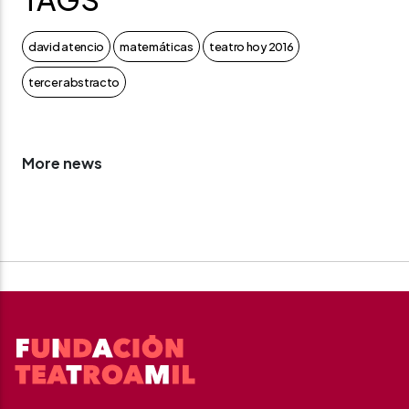
david atencio
matemáticas
teatro hoy 2016
tercer abstracto
More news