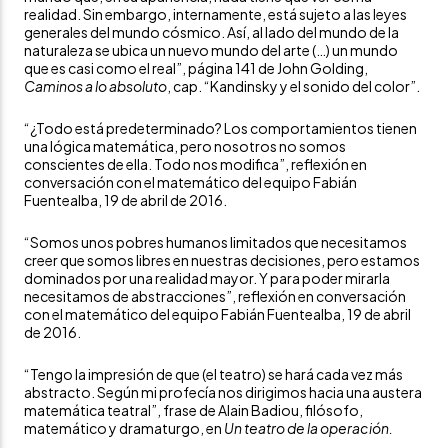
realidad. Sin embargo, internamente, está sujeto a las leyes
generales del mundo cósmico. Así, al lado del mundo de la
naturaleza se ubica un nuevo mundo del arte (…) un mundo
que es casi como el real”, página 141 de John Golding,
Caminos a lo absoluto
, cap. “Kandinsky y el sonido del color”.
“¿Todo está predeterminado? Los comportamientos tienen
una lógica matemática, pero nosotros no somos
conscientes de ella. Todo nos modifica”, reflexión en
conversación con el matemático del equipo Fabián
Fuentealba, 19 de abril de 2016.
“Somos unos pobres humanos limitados que necesitamos
creer que somos libres en nuestras decisiones, pero estamos
dominados por una realidad mayor. Y para poder mirarla
necesitamos de abstracciones”, reflexión en conversación
con el matemático del equipo Fabián Fuentealba, 19 de abril
de 2016.
“Tengo la impresión de que (el teatro) se hará cada vez más
abstracto. Según mi profecía nos dirigimos hacia una austera
matemática teatral”, frase de Alain Badiou, filósofo,
matemático y dramaturgo, en
Un teatro de la operación.