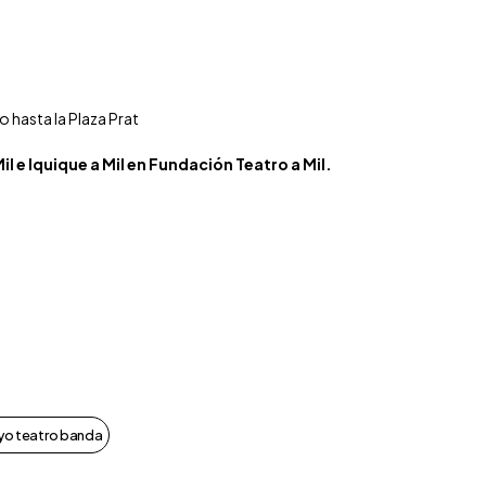
o hasta la Plaza Prat
 e Iquique a Mil en
Fundación Teatro a Mil
.
ryo teatro banda