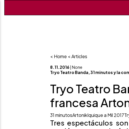
< Home
< Articles
8.11.2016
| None
Tryo Teatro Banda, 31 minutos y la co
Tryo Teatro Ba
francesa Arton
31 minutos
Artonik
Iquique a Mil 2017
Tr
Tres espectáculos son 