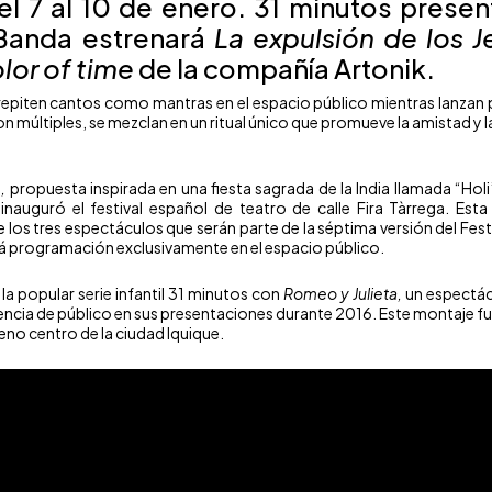
el 7 al 10 de enero. 31 minutos prese
Banda estrenará
La expulsión de los J
lor of time
de la compañía Artonik.
y repiten cantos como mantras en el espacio público mientras lanzan
on múltiples, se mezclan en un ritual único que promueve la amistad y la
e
,
propuesta inspirada en una fiesta sagrada de la India llamada “Ho
nauguró el festival español de teatro de calle Fira Tàrrega. Esta 
s tres espectáculos que serán parte de la séptima versión del Festiv
drá programación exclusivamente en el espacio público.
la popular serie infantil
31 minutos
con
Romeo y Julieta
,
un espectácu
encia de público en sus presentaciones durante 2016. Este montaje fue
leno centro de la ciudad Iquique.