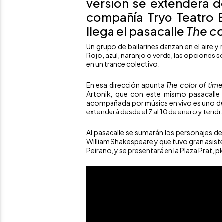
versión se extenderá d
compañía Tryo Teatro 
llega el pasacalle
The co
Un grupo de bailarines danzan en el aire 
Rojo, azul, naranjo o verde, las opciones s
en un trance colectivo.
En esa dirección apunta
The color of tim
Artonik, que con este mismo pasacalle i
acompañada por música en vivo es uno de lo
extenderá desde el 7 al 10 de enero y ten
Al pasacalle se sumarán los personajes de 
William Shakespeare y que tuvo gran asist
Peirano, y se presentará en la Plaza Prat, p