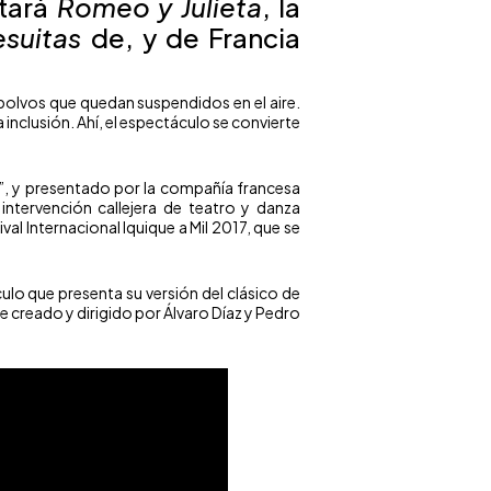
ntará
Romeo y Julieta
, la
esuitas
de, y de Francia
 polvos que quedan suspendidos en el aire.
 inclusión. Ahí, el espectáculo se convierte
li”, y presentado por la compañía francesa
intervención callejera de teatro y danza
al Internacional Iquique a Mil 2017, que se
lo que presenta su versión del clásico de
 creado y dirigido por Álvaro Díaz y Pedro