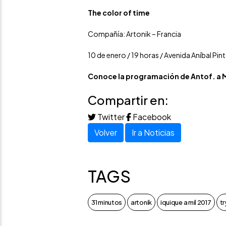
The color of time
Compañía: Artonik – Francia
10 de enero / 19 horas / Avenida Aníbal Pint
Conoce la programación de Antof. a Mil
Compartir en:
Twitter
Facebook
Volver
Ir a Noticias
TAGS
31 minutos
artonik
iquique a mil 2017
t