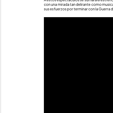
con una mirada tan delirante como musical,
sus esfuerzos por terminar con la Guerra 