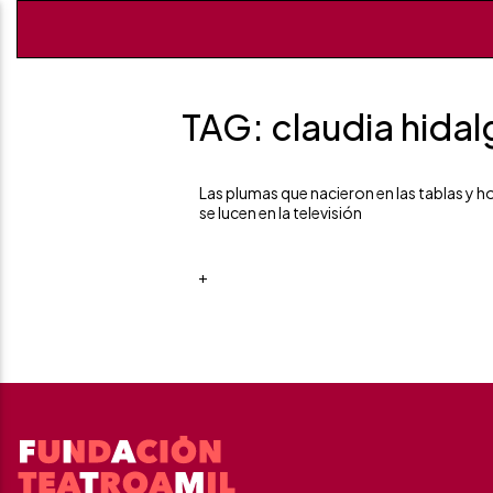
TAG: claudia hida
Las plumas que nacieron en las tablas y h
se lucen en la televisión
+