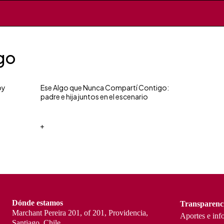
lgo
oy
Ese Algo que Nunca Compartí Contigo:
padre e hija juntos en el escenario
+
Dónde estamos
Transparenc
Marchant Pereira 201, of 201, Providencia,
Aportes e inf
Santiago, Chile.