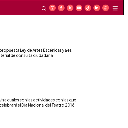
 propuesta Ley de Artes Escénicas ya es
terial de consulta ciudadana
visa cuáles son las actividades con las que
 celebrará el Día Nacional del Teatro 2018