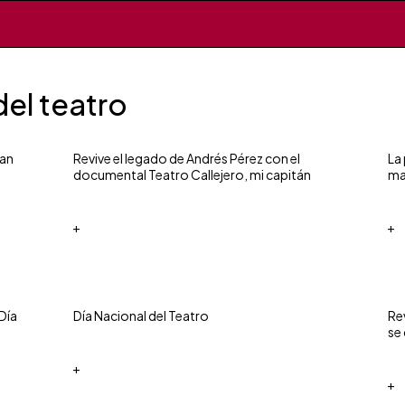
del teatro
ran
Revive el legado de Andrés Pérez con el
La
documental Teatro Callejero, mi capitán
ma
+
+
Día
Día Nacional del Teatro
Re
se
+
+