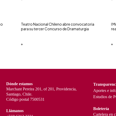
so
Teatro Nacional Chileno abre convocatoria
I 
para su tercer Concurso de Dramaturgia
re
+
+
Dónde estamos
Transparenc
Marchant Pereira 201, of 201, Providencia,
Aportes e inf
Santiago, Chile.
Estudios de P
Código postal 7500531
Boletería
Llámanos
Cartelera en 