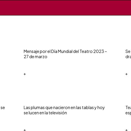
Mensaje por el Día Mundial del Teatro 2023 –
Se
27 de marzo
dr
+
+
 se
Las plumas que nacieron en las tablas y hoy
Te
se lucen en la televisión
es
+
+