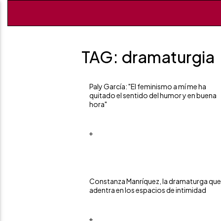
TAG: dramaturgia
Paly García: "El feminismo a mí me ha
quitado el sentido del humor y en buena
hora"
+
Constanza Manríquez, la dramaturga que
adentra en los espacios de intimidad
+