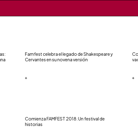
as:
Famfest celebra el legado de Shakespeare y
Co
una
Cervantes en su novena versión
va
+
+
Comienza FAMFEST 2018: Un festival de
historias