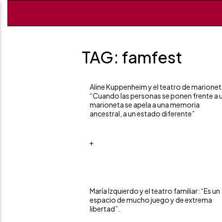
TAG: famfest
Aline Kuppenheim y el teatro de marionet
“Cuando las personas se ponen frente a 
marioneta se apela a una memoria
ancestral, a un estado diferente”
+
María Izquierdo y el teatro familiar: “Es un
espacio de mucho juego y de extrema
libertad”.