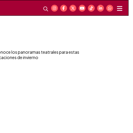
noce los panoramas teatrales para estas
caciones de invierno