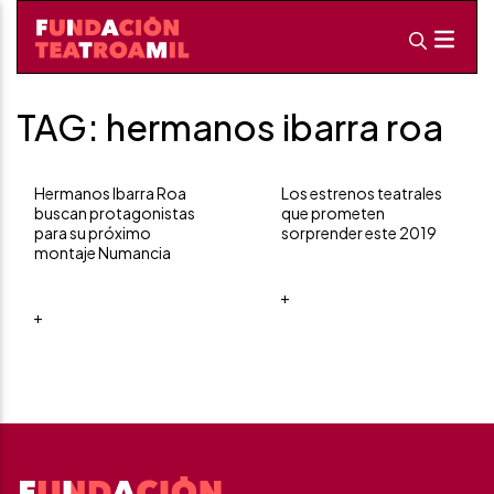
TAG: hermanos ibarra roa
Hermanos Ibarra Roa
Los estrenos teatrales
buscan protagonistas
que prometen
para su próximo
sorprender este 2019
montaje Numancia
+
+