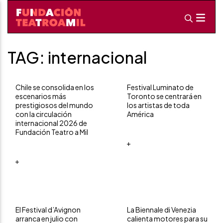
TAG: internacional
Chile se consolida en los
Festival Luminato de
escenarios más
Toronto se centrará en
prestigiosos del mundo
los artistas de toda
con la circulación
América
internacional 2026 de
Fundación Teatro a Mil
+
+
El Festival d’Avignon
La Biennale di Venezia
arranca en julio con
calienta motores para su