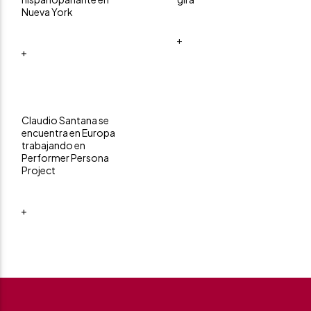
Nueva York
+
+
Claudio Santana se
encuentra en Europa
trabajando en
Performer Persona
Project
+