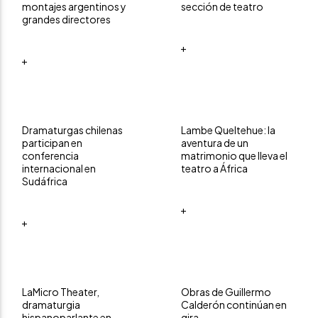
montajes argentinos y
sección de teatro
grandes directores
+
+
Dramaturgas chilenas
Lambe Queltehue: la
participan en
aventura de un
conferencia
matrimonio que lleva el
internacional en
teatro a África
Sudáfrica
+
+
LaMicro Theater,
Obras de Guillermo
dramaturgia
Calderón continúan en
hispanoparlante en
gira