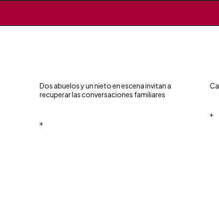
Dos abuelos y un nieto en escena invitan a
Ca
recuperar las conversaciones familiares
+
+