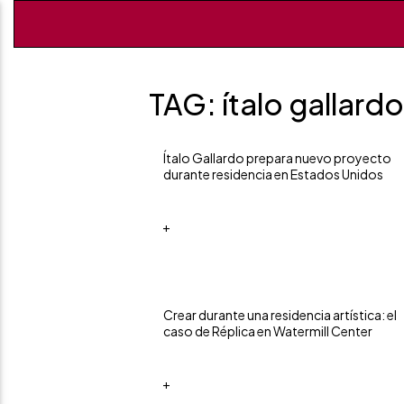
TAG: ítalo gallardo
Ítalo Gallardo prepara nuevo proyecto
durante residencia en Estados Unidos
+
Crear durante una residencia artística: el
caso de Réplica en Watermill Center
+