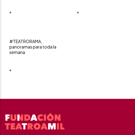
+
+
#TEATRORAMA,
panoramas para toda la
semana
+