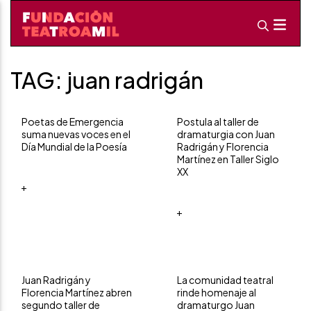
TAG: juan radrigán
Poetas de Emergencia
Postula al taller de
suma nuevas voces en el
dramaturgia con Juan
Día Mundial de la Poesía
Radrigán y Florencia
Martínez en Taller Siglo
XX
+
+
Juan Radrigán y
La comunidad teatral
Florencia Martínez abren
rinde homenaje al
segundo taller de
dramaturgo Juan