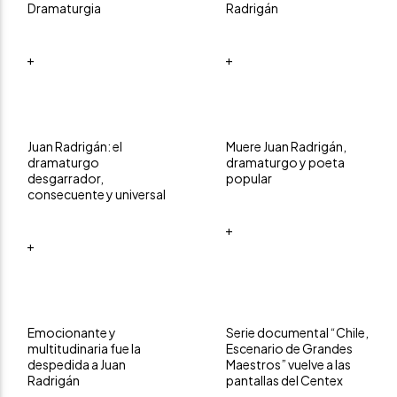
Dramaturgia
Radrigán
+
+
Juan Radrigán: el
Muere Juan Radrigán,
dramaturgo
dramaturgo y poeta
desgarrador,
popular
consecuente y universal
+
+
Emocionante y
Serie documental “Chile,
multitudinaria fue la
Escenario de Grandes
despedida a Juan
Maestros” vuelve a las
Radrigán
pantallas del Centex