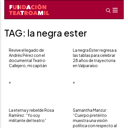
TAG: la negra ester
Revive el legado de
La negra Ester regresa a
Andrés Pérez con el
las tablas para celebrar
documental Teatro
28 años de trayectoria
Callejero, mi capitán
en Valparaíso
+
+
La eterna y rebelde Rosa
Samantha Manzur:
Ramírez: “Yo soy
“Cuerpo pretérito
militante del teatro”
muestra una visión
política con respecto al