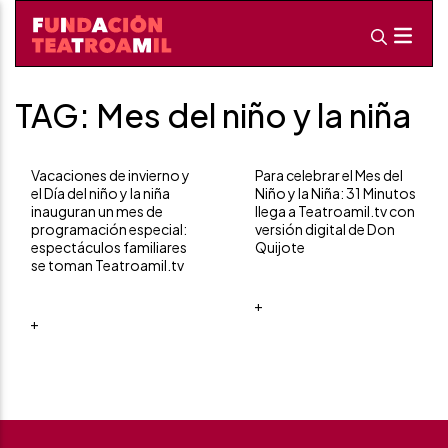
TAG: Mes del niño y la niña
Vacaciones de invierno y
Para celebrar el Mes del
el Día del niño y la niña
Niño y la Niña: 31 Minutos
inauguran un mes de
llega a Teatroamil.tv con
programación especial:
versión digital de Don
espectáculos familiares
Quijote
se toman Teatroamil.tv
+
+