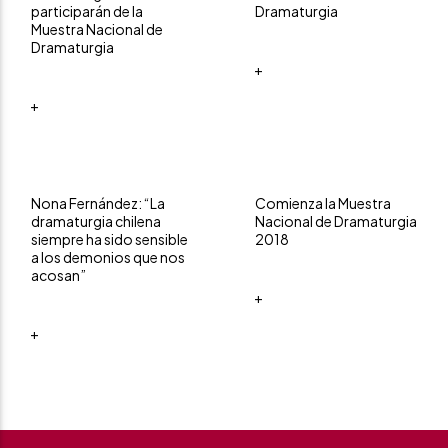
participarán de la
Dramaturgia
Muestra Nacional de
Dramaturgia
+
+
Nona Fernández: “La
Comienza la Muestra
dramaturgia chilena
Nacional de Dramaturgia
siempre ha sido sensible
2018
a los demonios que nos
acosan”
+
+