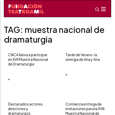
TAG: muestra nacional de
dramaturgia
CNCA llama a participar
Tarde de Verano: la
en XVII Muestra Nacional
sinergia de Ana y Ana
de Dramaturgia
+
+
Destacados actores,
Comienza entrega de
directores y
invitaciones para la XVIII
dramaturgos
Muestra Nacional de