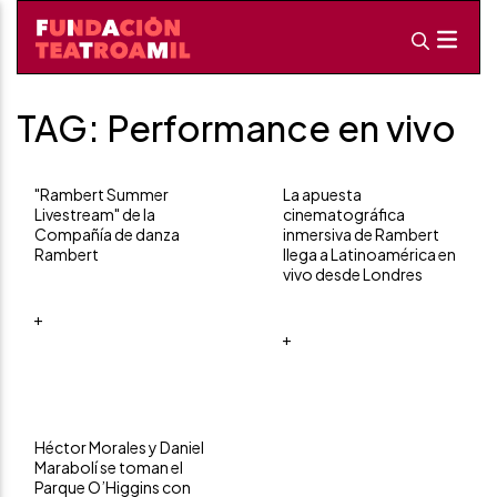
TAG: Performance en vivo
"Rambert Summer
La apuesta
Livestream" de la
cinematográfica
Compañía de danza
inmersiva de Rambert
Rambert
llega a Latinoamérica en
vivo desde Londres
+
+
Héctor Morales y Daniel
Marabolí se toman el
Parque O’Higgins con